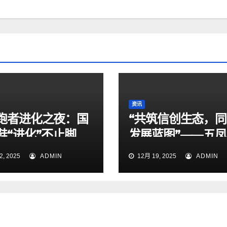
资讯
跑者进化之夜：国
“共筑信创生态，
鞋“进化”不止脚
发展蓝图”——五
更在精神
见第136期信创产
, 2025
ADMIN
12月 19, 2025
ADMIN
场活动成功举行