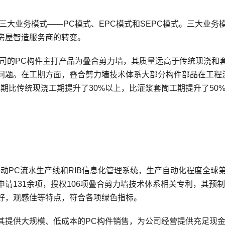
三大业务模式——PC模式、EPC模式和SEPC模式。三大业务
房屋智造服务商的转变。
公司的PC构件主打产品为叠合剪力墙，其质量远高于传统现浇和
问题。在工期方面，叠合剪力墙技术体系大部分构件部品在工程
工期比传统现浇工期提升了30%以上，比灌浆套筒工期提升了50
动PC流水生产线和RIB信息化管理系统，生产自动化程度全球
请131余项，授权106项叠合剪力墙技术体系相关专利，其预
好，观感佳等特点，符合各项绿色指标。
其提供大规模、低成本的PC构件销售，为公司经营提供充足现