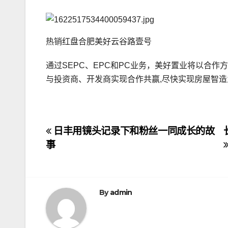
热销红盘合肥美好云谷路壹号
通过SEPC、EPC和PC业务，美好置业将以合
与投资商、开发商实现合作共赢,尽快实现房屋智造
文
日丰用镜头记录下和粉丝一同成长的故
事
章
导
航
By
admin