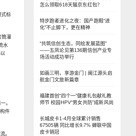
怎么领取618天猫京东红包？
模式标
特步跑者进化之夜：国产跑鞋“进
化”不止脚下，更在精神
套筒灌
“共筑信创生态，同绘发展蓝图”
流水
——五凤论见第136期信创产业专
%以
场活动成功举行
如画三明，享游金门 | 闽江源头启
航金门文旅新篇章
福建首创“四个一”健康礼包献礼教
师节 校园HPV“男女共防”成新风尚
第一。
制构件
长城皮卡1-4月全球累计销售
67505辆 同比增长9.7% 蝉联中国
皮卡销冠
金流。