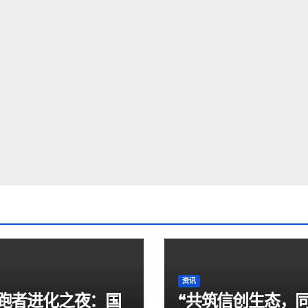
资讯
跑者进化之夜：国
“共筑信创生态，