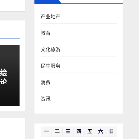
产业地产
教育
文化旅游
民生服务
同绘
凤论
消费
业专
资讯
一
二
三
四
五
六
日