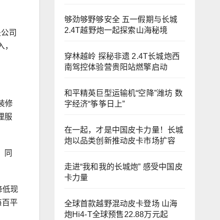
够劲够野够安全 五一假期与长城
2.4T越野炮一起探索山海秘境
是公司
入，
穿林越岭 探秘非遗 2.4T长城炮西
南驾控体验营贵阳站燃擎启动
和平精英巨型运输机“空降”潍坊 数
装修
字经济“筝筝日上”
理服
在一起，才是中国皮卡力量！长城
炮以品类创新推动皮卡市场扩容
，同
走进“我和我的长城炮” 感受中国皮
卡力量
降低现
每百平
全球首款越野混动皮卡登场 山海
炮Hi4-T全球预售22.88万元起