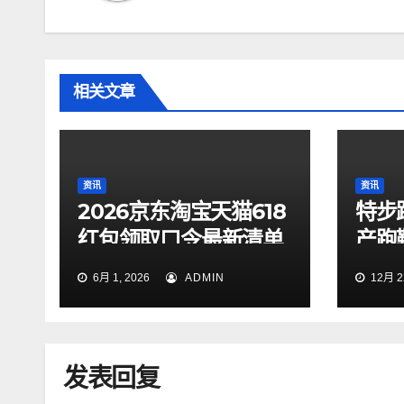
相关文章
资讯
资讯
2026京东淘宝天猫618
特步
红包领取口令最新清单
产跑
淘宝京东天猫618口令
下，
6月 1, 2026
ADMIN
12月 22
怎么领取618天猫京东
红包？
发表回复