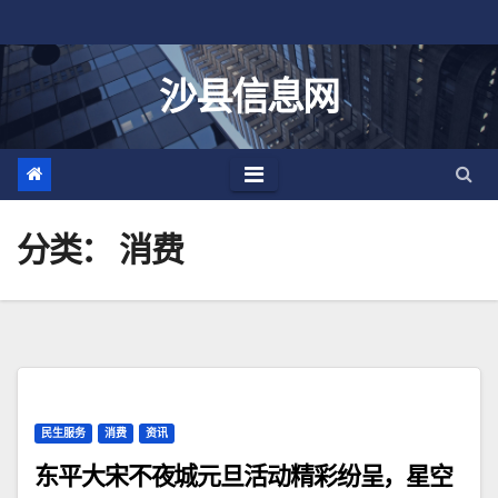
跳
至
内
沙县信息网
容
分类：
消费
民生服务
消费
资讯
东平大宋不夜城元旦活动精彩纷呈，星空