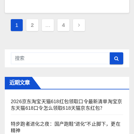
文
1
2
…
4
章
导
航
近期文章
2026京东淘宝天猫618红包领取口令最新清单淘宝京
东天猫618口令怎么领取618天猫京东红包？
特步跑者进化之夜：国产跑鞋“进化”不止脚下，更在
精神