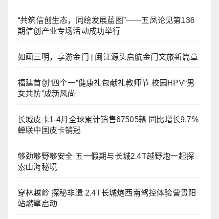
“共筑信创生态，同绘发展蓝图”——五凤论见第136
期信创产业专场活动成功举行
如画三明，享游金门 | 闽江源头启航金门文旅新篇章
福建首创“四个一”健康礼包献礼教师节 校园HPV“男
女共防”成新风尚
长城皮卡1-4月全球累计销售67505辆 同比增长9.7%
蝉联中国皮卡销冠
够劲够野够安全 五一假期与长城2.4T越野炮一起探
索山海秘境
穿林越岭 探秘非遗 2.4T长城炮西南驾控体验营贵阳
站燃擎启动