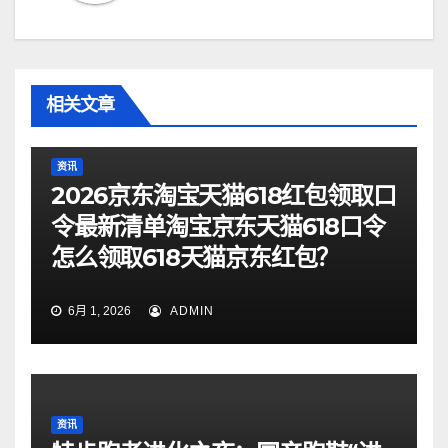
相关文章
资讯
2026京东淘宝天猫618红包领取口
令最新清单淘宝京东天猫618口令
怎么领取618天猫京东红包？
6月 1, 2026
ADMIN
资讯