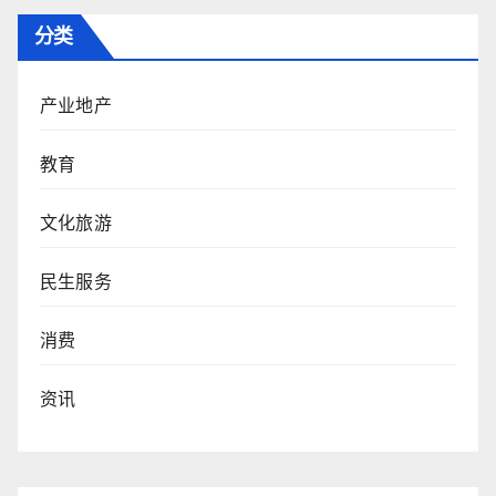
分类
产业地产
教育
文化旅游
民生服务
消费
资讯