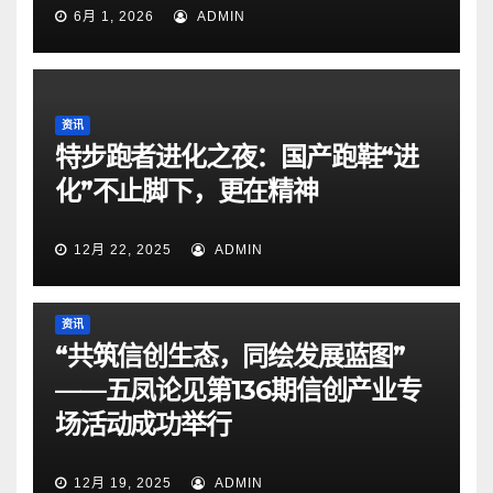
6月 1, 2026
ADMIN
资讯
特步跑者进化之夜：国产跑鞋“进
化”不止脚下，更在精神
12月 22, 2025
ADMIN
资讯
“共筑信创生态，同绘发展蓝图”
——五凤论见第136期信创产业专
场活动成功举行
12月 19, 2025
ADMIN