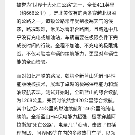
被誉为“世界十大死亡公路”之一，全长411英里
（约666公里），是北美仅有的两条穿越北极圈
的公路之一。道顿公路常年受到极寒天气的侵
袭，路况艰难，常见冰雪混合路面，且路途中几
乎没有充电或加油站，车辆需要在极限条件下完
成长时间的行驶。全程不加油、不充电的极限挑
战，不仅考验着车辆的续航能力，更是对车辆性
能的全面检验。
面对如此严酷的路况，魏牌全新蓝山凭借Hi4性
能版硬核技术，展现了卓越的极寒保电能力和燃
油续航表现。测试开始时，全新蓝山的综合续航
为1268公里，完赛时依然余420公里综合续航，
其中包括274公里的燃油续航和146公里的纯电
续航。全新蓝山Hi4保电能力超强，极寒穿越阿
拉斯加“死亡公路”，电量几乎没动，击败了包括
理想L9、问界M9等在内的多款热门车型，以领