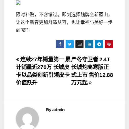
限时补贴，不容错过。即刻选择魏牌全新蓝山，
让这个新春更加舒适从容，也让幸福与美好一步
到“魏”！
文
连续27年销量第一 累
严冬守卫者 2.4T
计销量近270万 长城皮
长城炮高寒版正
章
卡以品类创新引领皮卡
式上市 售价12.88
导
价值跃升
万元起
航
By
admin