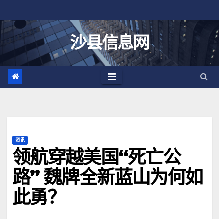
跳
至
内
沙县信息网
容
资讯
领航穿越美国“死亡公
路” 魏牌全新蓝山为何如
此勇？